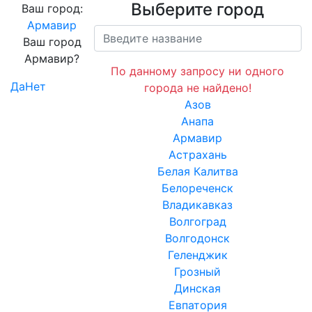
Выберите город
Ваш город:
Армавир
Ваш город
Армавир?
По данному запросу ни одного
Да
Нет
города не найдено!
Азов
Анапа
Армавир
Астрахань
Белая Калитва
Белореченск
Владикавказ
Волгоград
Волгодонск
Геленджик
Грозный
Динская
Евпатория