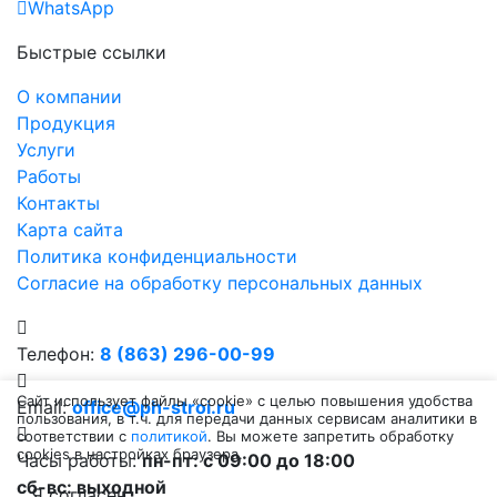
WhatsApp
Быстрые ссылки
О компании
Продукция
Услуги
Работы
Контакты
Карта сайта
Политика конфиденциальности
Согласие на обработку персональных данных
Телефон:
8 (863) 296-00-99
Сайт использует файлы «cookie» с целью повышения удобства
Email:
office@ph-stroi.ru
пользования, в т.ч. для передачи данных сервисам аналитики в
соответствии с
политикой
. Вы можете запретить обработку
cookies в настройках браузера.
Часы работы:
пн-пт: c 09:00 до 18:00
сб-вс: выходной
Я согласен