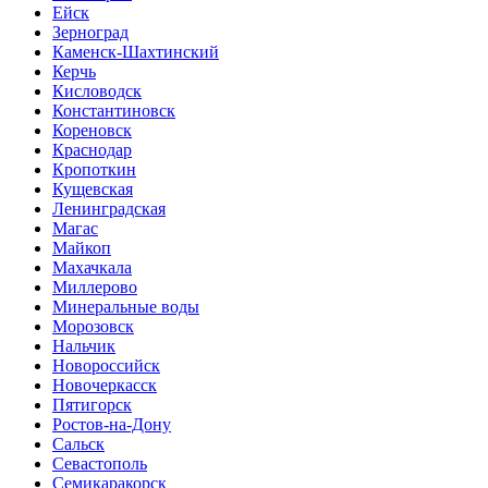
Ейск
Зерноград
Каменск-Шахтинский
Керчь
Кисловодск
Константиновск
Кореновск
Краснодар
Кропоткин
Кущевская
Ленинградская
Магас
Майкоп
Махачкала
Миллерово
Минеральные воды
Морозовск
Нальчик
Новороссийск
Новочеркасск
Пятигорск
Ростов-на-Дону
Сальск
Севастополь
Семикаракорск