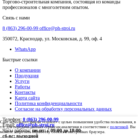
Торгово-строительная компания, состоящая из команды
профессионалов с многолетним опытом.
Связь с нами
8 (863) 296-00-99
office@ph-stroi.ru
350072, Краснодар, ул. Московская, д. 99, оф. 4
WhatsApp
Быстрые ссылки
О компании
Продукция
Услуги
Работы
Контакты
Карта сайта
Политика конфиденциальности
Согласие на обработку персональных данных
Телефон:
8 (863) 296-00-99
Сайт использует файлы «cookie» с целью повышения удобства пользования, в
Email:
office@ph-stroi.ru
т.ч. для передачи данных сервисам аналитики в соответствии с
политикой
. Вы
Часы работы:
пн-пт: c 09:00 до 18:00
можете запретить обработку cookies в настройках браузера.
сб-вс: выходной