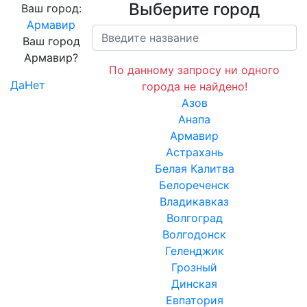
Выберите город
Ваш город:
Армавир
Ваш город
Армавир?
По данному запросу ни одного
Да
Нет
города не найдено!
Азов
Анапа
Армавир
Астрахань
Белая Калитва
Белореченск
Владикавказ
Волгоград
Волгодонск
Геленджик
Грозный
Динская
Евпатория